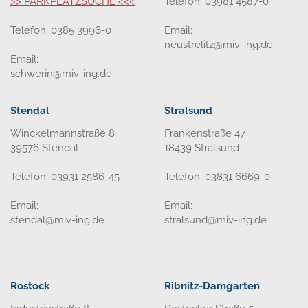
>> PARKPLATZSUCHE <<<
Telefon: 03981 4587-0
Telefon: 0385 3996-0
Email:
neustrelitz@miv-ing.de
Email:
schwerin@miv-ing.de
Stendal
Stralsund
Winckelmannstraße 8
Frankenstraße 47
39576 Stendal
18439 Stralsund
Telefon: 03931 2586-45
Telefon: 03831 6669-0
Email:
Email:
stendal@miv-ing.de
stralsund@miv-ing.de
Rostock
Ribnitz-Damgarten