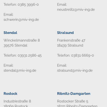
Telefon: 0385 3996-0
Email:
neustrelitz@miv-ing.de
Email:
schwerin@miv-ing.de
Stendal
Stralsund
Winckelmannstraße 8
Frankenstraße 47
39576 Stendal
18439 Stralsund
Telefon: 03931 2586-45
Telefon: 03831 6669-0
Email:
Email:
stendal@miv-ing.de
stralsund@miv-ing.de
Rostock
Ribnitz-Damgarten
Industriestraße 8
Rostocker Straße 5
18069 Rostock
18311 Ribnitz-Damgarten