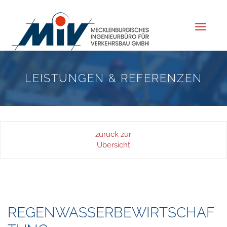
Toggle
navigat
LEISTUNGEN & REFERENZEN
zurück zur
Übersicht
REGENWASSERBEWIRTSCHAF