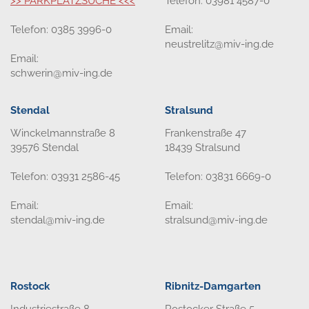
>> PARKPLATZSUCHE <<<
Telefon: 03981 4587-0
Telefon: 0385 3996-0
Email:
neustrelitz@miv-ing.de
Email:
schwerin@miv-ing.de
Stendal
Stralsund
Winckelmannstraße 8
Frankenstraße 47
39576 Stendal
18439 Stralsund
Telefon: 03931 2586-45
Telefon: 03831 6669-0
Email:
Email:
stendal@miv-ing.de
stralsund@miv-ing.de
Rostock
Ribnitz-Damgarten
Industriestraße 8
Rostocker Straße 5