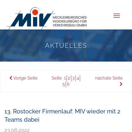
Toggle
navigat
AKTUELLES
Vorige Seite
Seite
1
2
3
4
nächste Seite
5
6
13. Rostocker Firmenlauf: MIV wieder mit 2
Teams dabei
23.06.2022